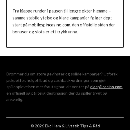
Fra kjappe runder i pausen til lengre økter hjemme –
samme stabile ytelse og klare kampanjer følger deg;
start på
mobilespincasino.com
, den offisielle siden der
bonuser og slots er ett trykk unna.
Drømmer du om store gevinster og solide kampanjer? Utforsk
jackpotter, helgetilbud og cashback-ordninger som gjør
spillopplevelsen mer forutsigbar; alt venter på
olaspillcasino.com
,
en offisiell og pålitelig destinasjon der du spiller trygt og
ansvarlig.
© 2026 Eko Hem & Livsstil: Tips & Råd