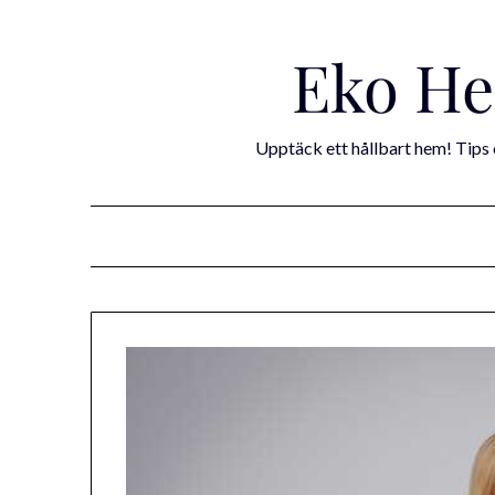
Skip
to
Eko He
content
Upptäck ett hållbart hem! Tips o