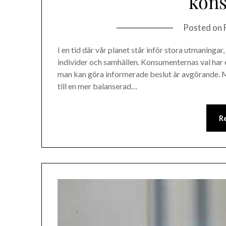
kon
Posted on
I en tid där vår planet står inför stora utmaninga
individer och samhällen. Konsumenternas val har e
man kan göra informerade beslut är avgörande. Må
till en mer balanserad…
R